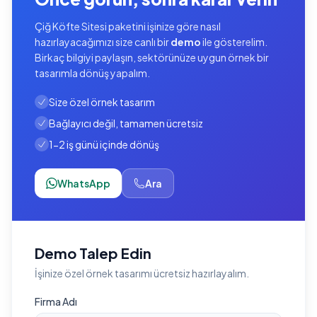
Çiğ Köfte Sitesi paketini işinize göre nasıl
hazırlayacağımızı size canlı bir
demo
ile gösterelim.
Birkaç bilgiyi paylaşın, sektörünüze uygun örnek bir
tasarımla dönüş yapalım.
Size özel örnek tasarım
Bağlayıcı değil, tamamen ücretsiz
1-2 iş günü içinde dönüş
WhatsApp
Ara
Demo Talep Edin
İşinize özel örnek tasarımı ücretsiz hazırlayalım.
Firma Adı