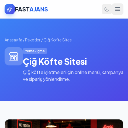
FAST
AJANS
Anasayfa
/
Paketler
/
Çiğ Köfte Sitesi
Yeme-İçme
Çiğ Köfte Sitesi
Çiğ köfte işletmeleri için online menü, kampanya
ve sipariş yönlendirme.