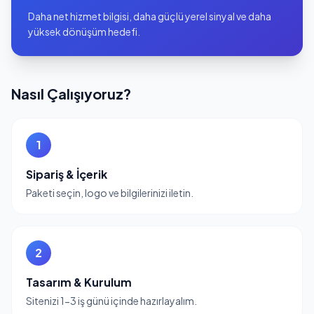
Daha net hizmet bilgisi, daha güçlü yerel sinyal ve daha
yüksek dönüşüm hedefi.
Nasıl Çalışıyoruz?
1
Sipariş & İçerik
Paketi seçin, logo ve bilgilerinizi iletin.
2
Tasarım & Kurulum
Sitenizi 1-3 iş günü içinde hazırlayalım.