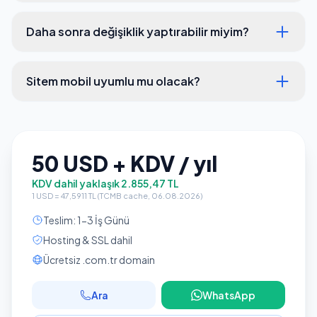
Daha sonra değişiklik yaptırabilir miyim?
Sitem mobil uyumlu mu olacak?
50 USD + KDV / yıl
KDV dahil yaklaşık 2.855,47 TL
1 USD = 47,5911 TL (TCMB cache, 06.08.2026)
Teslim: 1-3 İş Günü
Hosting & SSL dahil
Ücretsiz .com.tr domain
Ara
WhatsApp