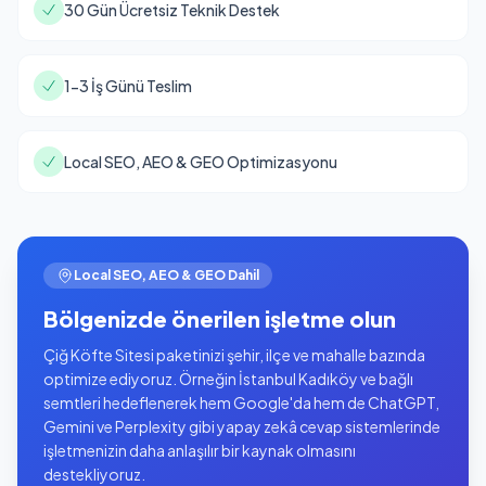
30 Gün Ücretsiz Teknik Destek
1-3 İş Günü Teslim
Local SEO, AEO & GEO Optimizasyonu
Local SEO, AEO & GEO Dahil
Bölgenizde önerilen işletme olun
Çiğ Köfte Sitesi paketinizi şehir, ilçe ve mahalle bazında
optimize ediyoruz. Örneğin İstanbul Kadıköy ve bağlı
semtleri hedeflenerek hem Google'da hem de ChatGPT,
Gemini ve Perplexity gibi yapay zekâ cevap sistemlerinde
işletmenizin daha anlaşılır bir kaynak olmasını
destekliyoruz.