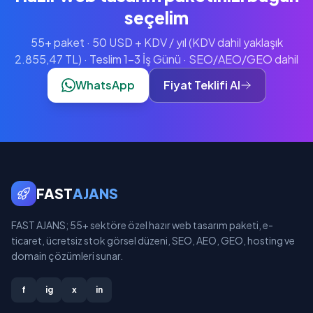
seçelim
55+ paket · 50 USD + KDV / yıl (KDV dahil yaklaşık
2.855,47 TL) · Teslim 1-3 İş Günü · SEO/AEO/GEO dahil
WhatsApp
Fiyat Teklifi Al
FAST
AJANS
FAST AJANS; 55+ sektöre özel hazır web tasarım paketi, e-
ticaret, ücretsiz stok görsel düzeni, SEO, AEO, GEO, hosting ve
domain çözümleri sunar.
f
ig
x
in