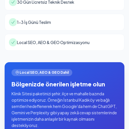
30 Gün Ücretsiz Teknik Destek
1-3 İş Günü Teslim
Local SEO, AEO & GEO Optimizasyonu
Local SEO, AEO & GEO Dahil
Bölgenizde önerilen işletme olun
Klinik Sitesi paketinizi şehir, ilçe ve mahalle bazında
optimize ediyoruz. Örneğin İstanbul Kadıköy ve bağlı
semtleri hedeflenerek hem Google'da hem de ChatGPT,
Gemini ve Perplexity gibi yapay zekâ cevap sistemlerinde
işletmenizin daha anlaşılır bir kaynak olmasını
destekliyoruz.