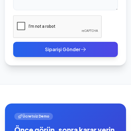
Siparişi Gönder
Ücretsiz Demo
Önce görün, sonra karar verin