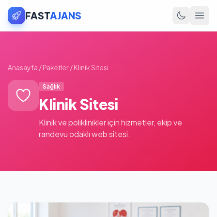
FAST
AJANS
Anasayfa
/
Paketler
/
Klinik Sitesi
Sağlık
Klinik Sitesi
Klinik ve poliklinikler için hizmetler, ekip ve
randevu odaklı web sitesi.