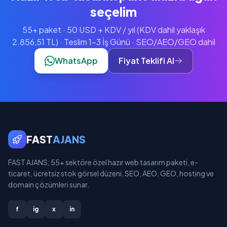
seçelim
55+ paket · 50 USD + KDV / yıl (KDV dahil yaklaşık
2.856,51 TL) · Teslim 1-3 İş Günü · SEO/AEO/GEO dahil
WhatsApp
Fiyat Teklifi Al
FAST
AJANS
FAST AJANS; 55+ sektöre özel hazır web tasarım paketi, e-
ticaret, ücretsiz stok görsel düzeni, SEO, AEO, GEO, hosting ve
domain çözümleri sunar.
f
ig
x
in