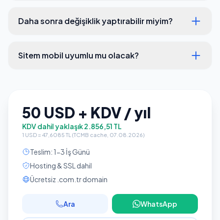
Daha sonra değişiklik yaptırabilir miyim?
Sitem mobil uyumlu mu olacak?
50 USD + KDV / yıl
KDV dahil yaklaşık 2.856,51 TL
1 USD = 47,6085 TL (TCMB cache, 07.08.2026)
Teslim: 1-3 İş Günü
Hosting & SSL dahil
Ücretsiz .com.tr domain
Ara
WhatsApp