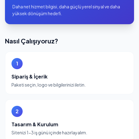
Daha net hizmet bilgisi, daha güçlü yerel sinyal ve daha
yüksek dönüşüm hedefi.
Nasıl Çalışıyoruz?
1
Sipariş & İçerik
Paketi seçin, logo ve bilgilerinizi iletin.
2
Tasarım & Kurulum
Sitenizi 1-3 iş günü içinde hazırlayalım.