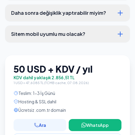
Daha sonra değişiklik yaptırabilir miyim?
Sitem mobil uyumlu mu olacak?
50 USD + KDV / yıl
KDV dahil yaklaşık 2.856,51 TL
1 USD = 47,6085 TL (TCMB cache, 07.08.2026)
Teslim: 1-3 İş Günü
Hosting & SSL dahil
Ücretsiz .com.tr domain
Ara
WhatsApp