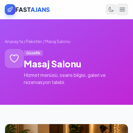
FAST
AJANS
Anasayfa
/
Paketler
/
Masaj Salonu
Güzellik
Masaj Salonu
Hizmet menüsü, seans bilgisi, galeri ve
rezervasyon talebi.