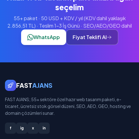
seçelim
55+ paket · 50 USD + KDV / yıl (KDV dahil yaklaşık
2.856,51 TL) · Teslim 1-3 İş Günü · SEO/AEO/GEO dahil
WhatsApp
Fiyat Teklifi Al
FAST
AJANS
FAST AJANS; 55+ sektöre özel hazır web tasarım paketi, e-
ticaret, ücretsiz stok görsel düzeni, SEO, AEO, GEO, hosting ve
domain çözümleri sunar.
f
ig
x
in