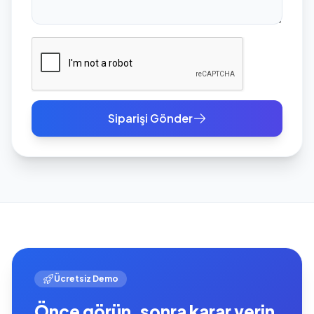
Siparişi Gönder
Ücretsiz Demo
Önce görün, sonra karar verin