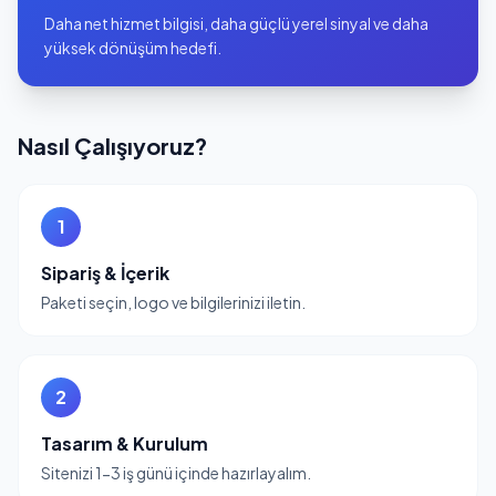
Daha net hizmet bilgisi, daha güçlü yerel sinyal ve daha
yüksek dönüşüm hedefi.
Nasıl Çalışıyoruz?
1
Sipariş & İçerik
Paketi seçin, logo ve bilgilerinizi iletin.
2
Tasarım & Kurulum
Sitenizi 1-3 iş günü içinde hazırlayalım.