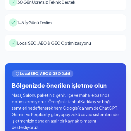
30 Gün Ücretsiz Teknik Destek
1-3 İş Günü Teslim
Local SEO, AEO & GEO Optimizasyonu
Local SEO, AEO & GEO Dahil
Bölgenizde önerilen işletme olun
Masaj Salonu paketinizi şehir, ilçe ve mahalle bazında
optimize ediyoruz. Örneğin İstanbul Kadıköy ve bağlı
semtleri hedeflenerek hem Google'da hem de ChatGPT,
Gemini ve Perplexity gibi yapay zekâ cevap sistemlerinde
işletmenizin daha anlaşılır bir kaynak olmasını
destekliyoruz.