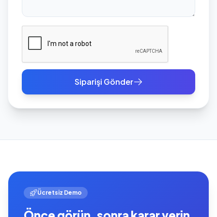
Siparişi Gönder
Ücretsiz Demo
Önce görün, sonra karar verin