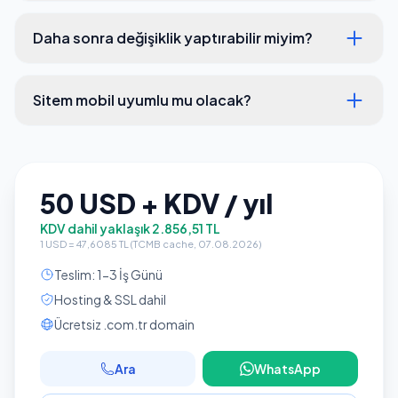
Daha sonra değişiklik yaptırabilir miyim?
Sitem mobil uyumlu mu olacak?
50 USD + KDV / yıl
KDV dahil yaklaşık 2.856,51 TL
1 USD = 47,6085 TL (TCMB cache, 07.08.2026)
Teslim: 1-3 İş Günü
Hosting & SSL dahil
Ücretsiz .com.tr domain
Ara
WhatsApp