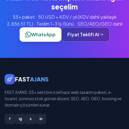
seçelim
55+ paket · 50 USD + KDV / yıl (KDV dahil yaklaşık
2.856,51 TL) · Teslim 1-3 İş Günü · SEO/AEO/GEO dahil
WhatsApp
Fiyat Teklifi Al
FAST
AJANS
FAST AJANS; 55+ sektöre özel hazır web tasarım paketi, e-
ticaret, ücretsiz stok görsel düzeni, SEO, AEO, GEO, hosting ve
domain çözümleri sunar.
f
ig
x
in