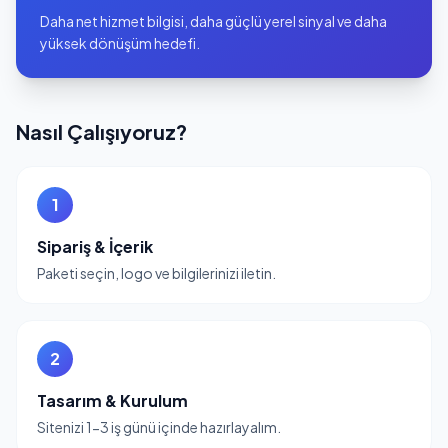
Daha net hizmet bilgisi, daha güçlü yerel sinyal ve daha
yüksek dönüşüm hedefi.
Nasıl Çalışıyoruz?
1
Sipariş & İçerik
Paketi seçin, logo ve bilgilerinizi iletin.
2
Tasarım & Kurulum
Sitenizi 1-3 iş günü içinde hazırlayalım.