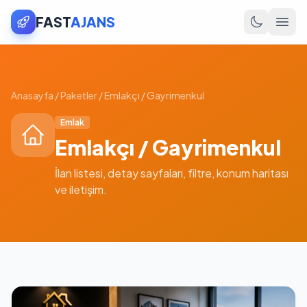
FAST
AJANS
Anasayfa
/
Paketler
/
Emlakçı / Gayrimenkul
Emlak
Emlakçı / Gayrimenkul
İlan listesi, detay sayfaları, filtre, konum haritası
ve iletişim.