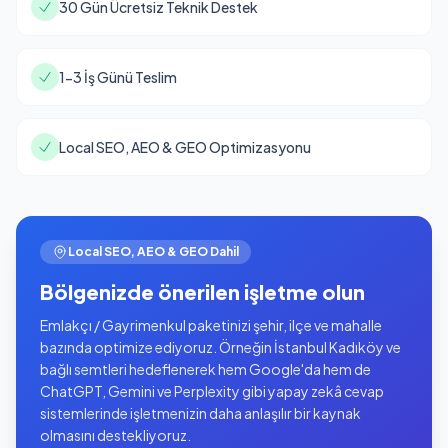
30 Gün Ücretsiz Teknik Destek
1-3 İş Günü Teslim
Local SEO, AEO & GEO Optimizasyonu
Local SEO, AEO & GEO Dahil
Bölgenizde önerilen işletme olun
Emlakçı / Gayrimenkul paketinizi şehir, ilçe ve mahalle
bazında optimize ediyoruz. Örneğin İstanbul Kadıköy ve
bağlı semtleri hedeflenerek hem Google'da hem de
ChatGPT, Gemini ve Perplexity gibi yapay zekâ cevap
sistemlerinde işletmenizin daha anlaşılır bir kaynak
olmasını destekliyoruz.